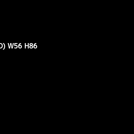
) W56 H86
。
が登場です！