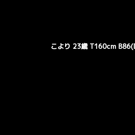
こより 23歳 T160cm B86(D
大人気の料理教室のこより先生。
一から丁寧に楽しく教えてくれます
メインディッシュが出来たら…
一緒に試食‥‥の前に！
こより先生のスペシャルなデザート
「おいしく食べてね♡」
ギャラリー