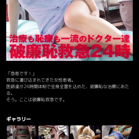
「急患です！」
救急に運び込まれてきた女性患者。
医師達が24時間体制で全身全霊を込めた、破廉恥な治療にあた
る。
そう。ここは破廉恥救急です。
ギャラリー