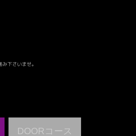
進み下さいませ。
DOORコース